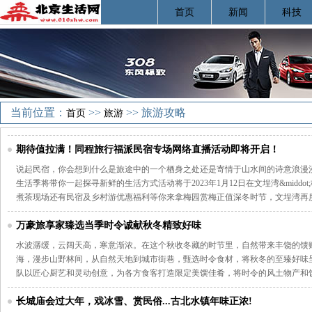
首页
新闻
科技
当前位置：
>>
>> 旅游攻略
首页
旅游
期待值拉满！同程旅行福派民宿专场网络直播活动即将开启！
说起民宿，你会想到什么是旅途中的一个栖身之处还是寄情于山水间的诗意浪漫漫宿
生活季将带你一起探寻新鲜的生活方式活动将于2023年1月12日在文埕湾&midd
煮茶现场还有民宿及乡村游优惠福利等你来拿梅园赏梅正值深冬时节，文埕湾再
万豪旅享家臻选当季时令诚献秋冬精致好味
水波潺缓，云阔天高，寒意渐浓。在这个秋收冬藏的时节里，自然带来丰饶的馈
海，漫步山野林间，从自然天地到城市街巷，甄选时令食材，将秋冬的至臻好味
队以匠心厨艺和灵动创意，为各方食客打造限定美馔佳肴，将时令的风土物产和
长城庙会过大年，戏冰雪、赏民俗...古北水镇年味正浓!