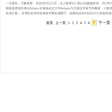
一元复始，万象更新。在告别2022之后，众人盼望出门的心也蠢蠢欲动。2023年1
镇旅游度假区将以&ldquo;长城庙会过大年&rdquo;为主题拉开春节的帷幕，八
私汤疗愈 、冰雪狂欢等特色体验齐聚长城脚下。如果你还在纠结出行计划如何选
7
下一页
首页
上一页
1
2
3
4
5
6