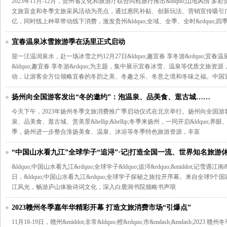
2023年11月-12月，贵州省文化和旅游厅联合同程旅行推出&ldquo;山地风情 多彩贵
文旅盲盒和冬季文旅采风活动为亮点，通过惠民补贴、创新玩法、营销宣传吸引广
亿，同时线上种草带动线下消费，激发贵州&ldquo;全域、全季、全时&rdquo;四
宜春温泉冰雪旅游季在汤里正式启动
迎一汪温润泉水，赴一场冰雪之约12月27日&ldquo;趣宜春 享冬游&rdquo;
&ldquo;趣宜春 享冬游&rdquo;为主题，集中展示宜春冰雪、温泉等优质文
动，让游客全方位领略宜春的冬韵之美、冬趣之乐、冬意之境和冬味之福。中国
扬州向全国游客发出“冬的邀约”：泡温泉、品美食、逛古城……
今天下午，2023年扬州冬季文旅消费推广季启动仪式在北京举行。扬州向全国游客发出&
泉、品美食、逛古城、赏美景&hellip;&hellip;冬季来扬州，一同开启&ldquo;
季，扬州进一步整合淮扬美食、温泉、沐浴等冬季特色旅游资源，丰富
“中国山水看九江”全球学子“追浔”·记|打造全国一流、世界知名旅游
&ldquo;中国山水看九江&rdquo;全球学子&ldquo;追浔&rdquo;&middot;记雪遇江南&
日，&ldquo;中国山水看九江&rdquo;全球学子探秘之旅拉开序幕。来自全球9
江风光，畅游庐山体验诗词文化，深入白鹿洞书院领略书声琅
2023赣州冬季嘉年华精彩开幕 打造文旅消费市场“引爆点”
11月18-19日，赣州&middot;非常&ldquo;橙&rdquo;市&mdash;&mdash;20