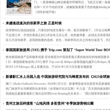
门。一座座峥嵘山峰在舷窗外呼啸而过，飞机正沿着一条
石和一片片干枯的河床，就像散落着栗子壳的地板&hellip;&helli
《消失的地平线》
来趟速战速决的张家界之旅 正是时候
疫情期间出游战战兢兢，只要目的地发生爆出一例，返京就麻烦了。2月去云南
于边境口岸，尽管距离真正的口岸还有几百公里，依然被弹窗，必须去没有疫情的
前几天游张家界，是我很慎重的选择。首先，张家界和北京之间有往返直飞，无
泰国国家旅游局 (TAT) 携手 Trip.com 策划了 ‘Super World Tour B
活动
推动泰国旅游产品和服务优惠 宣传泰国为中国游客最主要的旅游目的地泰国曼谷 -Media OutRe
1 日 - 泰国国家旅游局 (TAT) 携手 Trip.com 在 &ldquo;游泰国越玩越开心&rdquo; 项目下
BOSS LIVE&rsquo; 线上直播活动，于2024 年1月31日在曼谷瑰丽酒
新濠影汇水上乐园入选 中国旅游研究院与马蜂窝发布的《2023全球
「百大国内旅游新玩法」
澳门 -Media OutReach Newswire- 2024年1月31日 - 新濠博亚娱乐欣
热门旅游平台马蜂窝联合发布的《全球旅行玩法宝典》中入选「百大国内旅游新
高级副总裁兼新濠影汇项目总经理Kevin Benning先生表示：「我们很荣幸新濠
贵州文旅花样揽客 “山地风情 多彩贵州”冬季旅游营销出圈