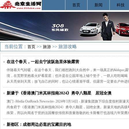
首页
新闻
科技
当前位置：
>>
>> 旅游攻略
首页
旅游
在这个春天，一起去宁波阪急里体验露营
伴随着天气转暖，在这个春天，我们都想跑到大自然中，来一场真正的&ldquo;露营
境，在荒野里抱着火炉看星星；也许是在公园草地上铺个垫子，一群人吃吃喝喝
从天亮坐到天黑；放飞自己的同时，也让心情逐渐平缓。但露营一定要在户外进
新濠于《香港澳门米其林指南2024》勇夺八颗星 居冠全澳
澳门 -Media OutReach Newswire- 2024年3月14日 - 新濠集团旗下综
尚食府于《香港澳门米其林指南2024》勇夺八颗星，冠绝全澳。新濠天地的高
殊荣，而以向闻名于世的法国餐饮传统和质量致敬的杜卡斯餐厅也连续六年荣膺
新都区：成都周边必逛的宝藏目的地