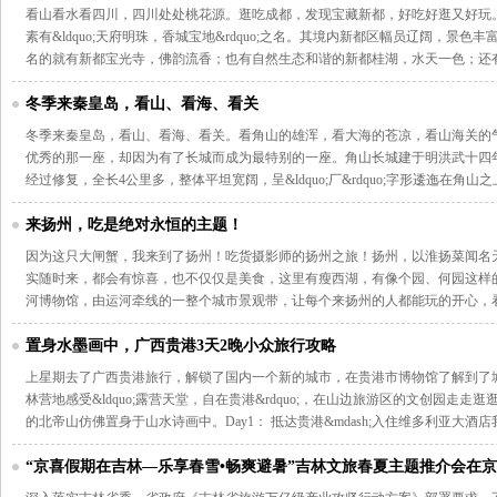
看山看水看四川，四川处处桃花源。逛吃成都，发现宝藏新都，好吃好逛又好玩
素有&ldquo;天府明珠，香城宝地&rdquo;之名。其境内新都区幅员辽阔，景
名的就有新都宝光寺，佛韵流香；也有自然生态和谐的新都桂湖，水天一色；还
冬季来秦皇岛，看山、看海、看关
冬季来秦皇岛，看山、看海、看关。看角山的雄浑，看大海的苍凉，看山海关的
优秀的那一座，却因为有了长城而成为最特别的一座。角山长城建于明洪武十四
经过修复，全长4公里多，整体平坦宽阔，呈&ldquo;厂&rdquo;字形逶迤在角山
来扬州，吃是绝对永恒的主题！
因为这只大闸蟹，我来到了扬州！吃货摄影师的扬州之旅！扬州，以淮扬菜闻名
实随时来，都会有惊喜，也不仅仅是美食，这里有瘦西湖，有像个园、何园这样
河博物馆，由运河牵线的一整个城市景观带，让每个来扬州的人都能玩的开心，
置身水墨画中，广西贵港3天2晚小众旅行攻略
上星期去了广西贵港旅行，解锁了国内一个新的城市，在贵港市博物馆了解到了
林营地感受&ldquo;露营天堂，自在贵港&rdquo;，在山边旅游区的文创园走
的北帝山仿佛置身于山水诗画中。Day1： 抵达贵港&mdash;入住维多利亚大酒店
“京喜假期在吉林—乐享春雪•畅爽避暑”吉林文旅春夏主题推介会在