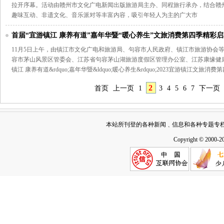
拉开序幕。活动由赣州市文化广电新闻出版旅游局主办、同程旅行承办，结合赣
趣味互动、非遗文化、音乐派对等丰富内容，吸引年轻人为主的广大市
首届“宜游镇江 康养有道”嘉年华暨“暖心养生”文旅消费第四季精彩
11月5日上午，由镇江市文化广电和旅游局、句容市人民政府、镇江市旅游协会
容市茅山风景区管委会、江苏省句容茅山湖旅游度假区管理办公室、江苏康缘健康管
镇江 康养有道&rdquo;嘉年华暨&ldquo;暖心养生&rdquo;2023宜游镇江文旅消费
2
首页
上一页
1
3
4
5
6
7
下一页
本站所刊登的各种新闻﹑信息和各种专题专
Copyright © 2000-2