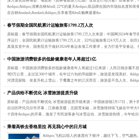
深入落实吉林省委、省政府《吉林省旅游万亿级产业攻坚行动方案》部署要求，不断提
&rdquo;&ldquo;清爽吉林&bull; 22℃的夏天&rdquo;双品牌在国内市场知名度和美誉
在吉林&mdash;&mdash;&ldquo;乐享春雪&bull;畅爽避暑&a
春节假期全国民航累计运输旅客1799.2万人次
原标题：春节假期全国民航累计运输旅客1799.2万人次来源：中国网2024年春节假
序运行，全国民航累计运输旅客1799.2万人次，日均运输旅客224.9万人次，创
真落实党中央、国务院关于做好2024年春运各项工作要求，全力打造平安春运、
中国旅游消费较多的低龄健康老年人将超过1亿
原标题：中国旅游消费较多的低龄健康老年人将超过1亿来源：人民日报步履不息
驾9万公里，走过近300个城市，在年过六旬的萍姐眼中，旅游是发现美好、&ldquo
河漂流探险、坐直升机上雪山，于耄耋之年的江滨而言，旅游是不负人生、&ldqu
产品供给不断优化 冰雪旅游提质升级
原标题：产品供给不断优化 冰雪旅游提质升级来源：中国旅游报2月17日，第
自治区呼伦贝尔市开幕，江南春意暖，北国雪未融，冰雪激情持续飞扬在中华大地。
十四冬&rdquo;的开幕，激发了市民游客参与冰雪运动、冰雪旅游热情，今年哈
乘着高铁去香格里拉 再见我心中的日月城
&ldquo;飞机以惊人的速度向下俯冲，越往下飞，空气越