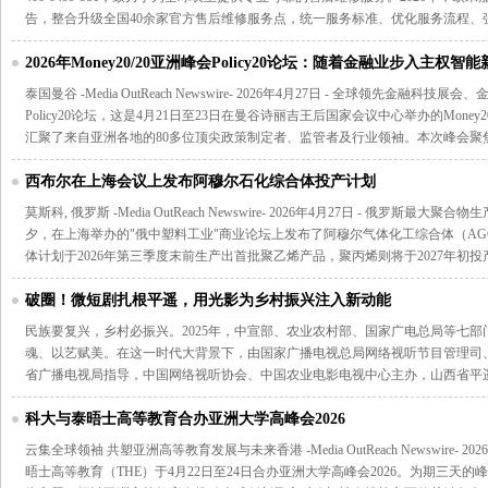
告，整合升级全国40余家官方售后维修服务点，统一服务标准、优化服务流程、
2026年Money20/20亚洲峰会Policy20论坛：随着金融业步入主权
吁共同创造
泰国曼谷 -Media OutReach Newswire- 2026年4月27日 - 全球领先金融科技
Policy20论坛，这是4月21日至23日在曼谷诗丽吉王后国家会议中心举办的Money20
汇聚了来自亚洲各地的80多位顶尖政策制定者、监管者及行业领袖。本次峰会聚
西布尔在上海会议上发布阿穆尔石化综合体投产计划
莫斯科, 俄罗斯 -Media OutReach Newswire- 2026年4月27日 - 俄罗斯最大聚
夕，在上海举办的"俄中塑料工业"商业论坛上发布了阿穆尔气体化工综合体（A
体计划于2026年第三季度末前生产出首批聚乙烯产品，聚丙烯则将于2027年初投
破圈！微短剧扎根平遥，用光影为乡村振兴注入新动能
民族要复兴，乡村必振兴。2025年，中宣部、农业农村部、国家广电总局等七
魂、以艺赋美。在这一时代大背景下，由国家广播电视总局网络视听节目管理司
省广播电视局指导，中国网络视听协会、中国农业电影电视中心主办，山西省平
科大与泰晤士高等教育合办亚洲大学高峰会2026
云集全球领袖 共塑亚洲高等教育发展与未来香港 -Media OutReach Newswire- 
晤士高等教育（THE）于4月22日至24日合办亚洲大学高峰会2026。为期三天