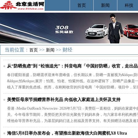
首页
新闻
科技
当前位置：
>>
>> 财经
首页
新闻
从“防晒焦虑”到 “松弛追光”：抖音电商「中国好防晒」收官，走出
春日暖阳渐盛，防晒需求迎来年度峰值，但长期以来，防晒一直被视为&ldquo;防御
&ldquo;怕&rdquo;展开：怕黑、怕老、怕紫外线。在这种逻辑下，防晒产品
植入了厚重的焦虑感。然而，在刚刚收官的抖音电商「中国好防晒」项目中，呈
美赞臣母亲节捐赠营养补充品 向低收入家庭送上关怀及支持
香港 -Media OutReach Newswire- 2026年5月7日 - 美赞臣一直相信
关。今年母亲节期间，美赞臣把关怀目光聚焦于妈妈本身，与六家非牟利机构携
维他命等营养补充品，为基层妈妈们送上祝福及营养支持。有关捐赠活动惠及逾12
海信5月8日举办发布会，有望推出新款海信大白闺蜜机X8 Ultra