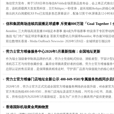
海信官方宣布，将于5月8日举办海信&Vidda全场景新品发布会，会上将正式推出海信
息，该机搭载两大首发黑科技，主打&ldquo;一秒变身，超长续航&rdquo;的
推出的大白闺蜜机X8 Pro已实现多形态屏幕设计，配备32英寸4K屏幕及12小时
信和集团商场连续四届播足球盛事 斥资逾800万迎「Goal Together
&middot; 三大商场高清直播104场足本赛事 逾4成为早场赛事 特设亲子专区带动跨
激战 屯门市广场足球皇帝赢奖金 荃新天地婴幼儿学踢球&middot; 举办逾50
双位数增长香港 - Media OutReach Newswire- 2026年5月6日 - 全城球迷引颈以待
劳力士官方维修服务中心2026年5月最新指南：全国地址更新
作为瑞士顶级奢华制表品牌的代表，劳力士凭借蚝式恒动、潜航者型、宇宙计型
准机芯工艺与传世收藏价值，赢得全球腕表爱好者的信赖。劳力士官方维修服务
总部认证的售后渠道，是保障腕表精准走时、守护原厂品质与保值能力的核心依托。 
劳力士官方维修门店地址全新公示 400-049-9581专属服务热线同步启
2026年5月，劳力士官方正式完成全国官方维修服务网络的全面升级，40余家
官方售后热线400-049-9581，所有门店地址及该官方热线，均可在小红书、
实，所有信息均为2026年5月最新核定，旨在为广大劳力士腕表用户提供更便捷
香港国际机场黄金周购物赏