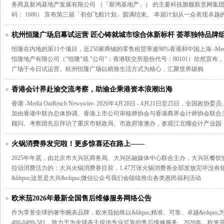
务商及新鸿基地产发展有限公司 （「新鸿基地产」） 的主要科技旗舰新意网集团
码： 1686） 宣布第三届「初创飞航计划」圆满结束。 本届计划从一众表现卓越
杭州恒隆广场启幕试运营 匠心铸就城市综合体新标杆 荟萃独特品牌组
恒隆在内地的第11个项目，近250家商铺的零售租赁率逾90%香港和中国上海 -Media OutRea
恒隆地产有限公司（"恒隆"或 "公司"；香港联交所股份代号：00101）欣然宣布，
广场于今日试运营。杭州恒隆广场以精致生活方式为核心，汇聚世界级购
香港会计界赴渝交流考察，助渝企乘港资本浪潮出海
香港 -Media OutReach Newswire- 2026年4月28日 - 4月21日至25
加由香港中联办总体协调、香港上市公司审核师协会与香港商界会计师协会联合
顾问。考察团先后拜访了重庆市财政局、市政府港澳办，参观江北嘴会计产业园
火锅消费券发完啦！更多惊喜还在路上——
2025年年底，由北京市大兴区商务局、大兴区融媒体中心联合主办，大兴区餐
拉动消费活力的：大兴火锅消费券目前，1.47万张火锅消费券全部发放完毕没
&ldquo;这里是大兴&rdquo;微信公众号我们会陆续推出各类惠民福利活动
欧米茄2026年最新全国售后维修服务网络公告
作为享誉全球的奢华腕表品牌，欧米茄始终以&ldquo;精准、可靠、卓越&rdqu
400-0499-581，致力于为全球表主提供专业可靠的售后维修服务。2026年，