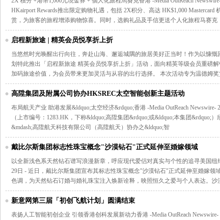
2X 積分 +港幣1,000元現金券 + 個人化旅程馬賽克香港 -Media OutReach Newswir
HKairport Rewards推出限定购物礼遇，包括 2X积分、高达 HK$1,000 Masterca
赏，为旅客的旅程增添购物惊喜。同时，选购礼品及手信更送个人化旅程马赛克
启程新旅途 | 精英会员悦享折上折
当悠然时光唤醒出行向往，奔赴山海、邂逅城隅的旅居美好正当时！作为以慷慨
划特此推出「启程新旅途 精英会员悦享折上折」活动，面向精英等级会员重磅
加码旅途价值，为会员带来更加灵活与从容的出行选择。 本次活动专为温德姆奖
高陞集团及附属公司协办HKSREC太空智能创新主题活动
布局航天产业 助港发展&ldquo;太空经济&rdquo;香港 -Media OutReach Newsw
（上市编号：1283.HK，下称&ldquo;高陞集团&rdquo;或&ldquo;本集团&r
&mdash;高陞航天科技有限公司（高陞航天）协办之&ldquo;智
戴比尔斯集团标志性珠宝概念"沙漠钻石"正式延伸至婚嫁领域
以全新浅色系天然钻石谱写浪漫新章，呼应现代爱侣对真实与个性的追寻美国纽约 -Media Out
29日 - 近日，戴比尔斯集团宣布其标志性珠宝概念"沙漠钻石"正式延伸至婚嫁
色调，为天然钻石订婚与婚礼珠宝注入焕新诠释，映照恒久之爱与个人表达。沙
新意网第三届「初创飞航计划」圆满结束
表扬人工智能初创企业 引领香港创科发展新动力香港 -Media OutReach Newswire