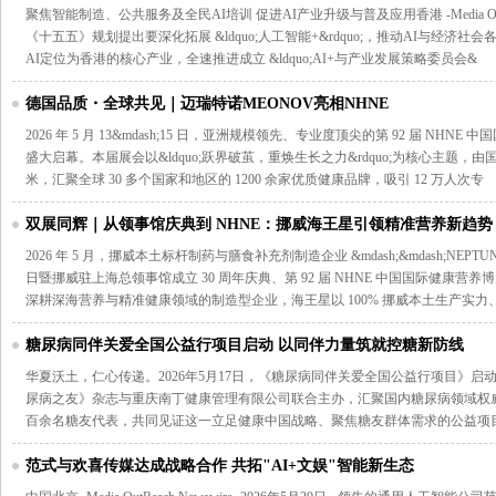
聚焦智能制造、公共服务及全民AI培训 促进AI产业升级与普及应用香港 -Media OutReach
《十五五》规划提出要深化拓展 &ldquo;人工智能+&rdquo;，推动AI与经济
AI定位为香港的核心产业，全速推进成立 &ldquo;AI+与产业发展策略委员会&
德国品质・全球共见｜迈瑞特诺MEONOV亮相NHNE
2026 年 5 月 13&mdash;15 日，亚洲规模领先、专业度顶尖的第 92 届 N
盛大启幕。本届展会以&ldquo;跃界破茧，重焕生长之力&rdquo;为核心主题，由
米，汇聚全球 30 多个国家和地区的 1200 余家优质健康品牌，吸引 12 万人次专
双展同辉｜从领事馆庆典到 NHNE：挪威海王星引领精准营养新趋势
2026 年 5 月，挪威本土标杆制药与膳食补充剂制造企业 &mdash;&mdash;N
日暨挪威驻上海总领事馆成立 30 周年庆典、第 92 届 NHNE 中国国际健康
深耕深海营养与精准健康领域的制造型企业，海王星以 100% 挪威本土生产实力
糖尿病同伴关爱全国公益行项目启动 以同伴力量筑就控糖新防线
华夏沃土，仁心传递。2026年5月17日，《糖尿病同伴关爱全国公益行项目》
尿病之友》杂志与重庆南丁健康管理有限公司联合主办，汇聚国内糖尿病领域权
百余名糖友代表，共同见证这一立足健康中国战略、聚焦糖友群体需求的公益项
范式与欢喜传媒达成战略合作 共拓"AI+文娱"智能新生态