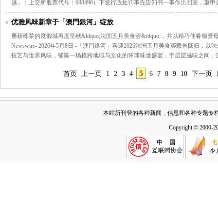
越」；上交所股票代号：688496）下发行政处罚事先告知书一事作出回应，重
优雅风味新章于「澳門銀河」绽放
屡获殊荣的度假城再度呈献&ldquo;法国五月美食荟&rdquo;，并以精巧佳肴颂赞母爱澳门
Newswire- 2026年5月8日 -「澳門銀河」喜迎2026法国五月美食荟载誉回
技艺与世界风味，铺陈一场横跨地域与文化的环球味觉盛宴，于层层滋味之间，
5
首页
上一页
1
2
3
4
6
7
8
9
10
下一页
本站所刊登的各种新闻﹑信息和各种专题专
Copyright © 2000-2