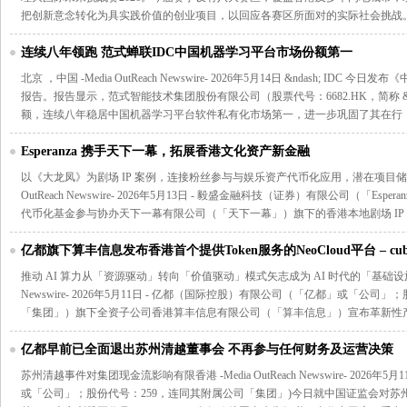
把创新意念转化为具实践价值的创业项目，以回应各赛区所面对的实际社会挑战
连续八年领跑 范式蝉联IDC中国机器学习平台市场份额第一
北京 ，中国 -Media OutReach Newswire- 2026年5月14日 &ndash; IDC 
报告。报告显示，范式智能技术集团股份有限公司（股票代号：6682.HK，简称 &ldquo
额，连续八年稳居中国机器学习平台软件私有化市场第一，进一步巩固了其在行
Esperanza 携手天下一幕，拓展香港文化资产新金融
以《大龙凤》为剧场 IP 案例，连接粉丝参与与娱乐资产代币化应用，潜在项目储备规
OutReach Newswire- 2026年5月13日 - 毅盛金融科技（证券）有限公司（「E
代币化基金参与协办天下一幕有限公司（「天下一幕」）旗下的香港本地剧场 IP
亿都旗下算丰信息发布香港首个提供Token服务的NeoCloud平台 – cube-
地
推动 AI 算力从「资源驱动」转向「价值驱动」模式矢志成为 AI 时代的「基础设施运营商」
Newswire- 2026年5月11日 - 亿都（国际控股）有限公司（「亿都」或「公司」
「集团」）旗下全资子公司香港算丰信息有限公司（「算丰信息」）宣布革新性产品&mda
亿都早前已全面退出苏州清越董事会 不再参与任何财务及运营决策
苏州清越事件对集团现金流影响有限香港 -Media OutReach Newswire- 2026年
或「公司」；股份代号：259，连同其附属公司「集团」)今日就中国证监会对