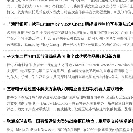
中国北京 -Media OutReach Newswire- 2026年5月20日 - 领先的通用
式」，股份代號：6682.HK）今日宣布，与头部影视文娱企业欢喜传媒（股份代號
协议。双方将依托范式全栈AI能力，结合欢喜传媒丰富的影视数据、IP及制作资
「澳門銀河」携手Estuary by Vicky Cheng 演绎滋养与沁享并重法
名厨郑永麒匠心新章 于屡获殊荣的奢华度假城绚丽启航澳门特别行政区 -Media OutReach 
門銀河」将于2026 年 5 月 29 日迎来全新餐饮篇章，协同大湾区内备受推崇
家法式餐厅Estuary by Vicky Cheng，进一步巩固其亚洲美馔目的地的定位。作
科大第二届AI电影节圆满落幕 汇聚全球优秀作品展现创新力量
探讨AI电影创作 启发新一代创意人才香港 - Media OutReach Newswire - 20
夫演艺中心圆满举办第二届AI电影节。作为科大创校35周年的重点志庆活动之
制作人、学者、学生及公众，共同探讨AI如何重塑电影创作与制作模式。今届电
艾睿电子通过整体解决方案助力东南亚自主移动机器人需求增长
携手伙伴在新加坡与曼谷展示AMR创新应用新加坡和泰国曼谷 -Media OutReach News
方案提供商艾睿电子（Arrow Electronics）宣布将在东南亚举办一系列聚焦
讨会，助力客户应对系统设计与集成挑战，把握区域市场快速增长的机遇。艾睿
联通全球市场：国泰货运借力香港战略枢纽地位，重新定义冷链卓越
香港 -Media OutReach Newswire- 2026年5月19日 - 在2026年快速