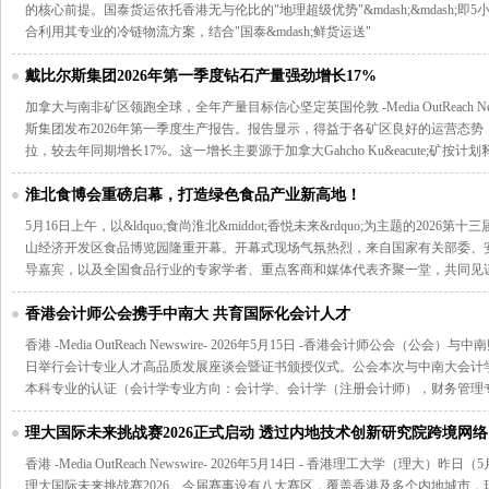
的核心前提。国泰货运依托香港无与伦比的"地理超级优势"&mdash;&mdash;
合利用其专业的冷链物流方案，结合"国泰&mdash;鲜货运送"
戴比尔斯集团2026年第一季度钻石产量强劲增长17%
加拿大与南非矿区领跑全球，全年产量目标信心坚定英国伦敦 -Media OutReach Newsw
斯集团发布2026年第一季度生产报告。报告显示，得益于各矿区良好的运营态势，
拉，较去年同期增长17%。这一增长主要源于加拿大Gahcho Ku&eacute;矿按计
淮北食博会重磅启幕，打造绿色食品产业新高地！
5月16日上午，以&ldquo;食尚淮北&middot;香悦未来&rdquo;为主题的20
山经济开发区食品博览园隆重开幕。开幕式现场气氛热烈，来自国家有关部委、
导嘉宾，以及全国食品行业的专家学者、重点客商和媒体代表齐聚一堂，共同见
香港会计师公会携手中南大 共育国际化会计人才
香港 -Media OutReach Newswire- 2026年5月15日 -香港会计师公会（公会
日举行会计专业人才高品质发展座谈会暨证书颁授仪式。公会本次与中南大会计
本科专业的认证（会计学专业方向：会计学、会计学（注册会计师），财务管理
理大国际未来挑战赛2026正式启动 透过内地技术创新研究院跨境网络
香港 -Media OutReach Newswire- 2026年5月14日 - 香港理工大学（理
理大国际未来挑战赛2026。今届赛事设有八大赛区，覆盖香港及多个内地城市