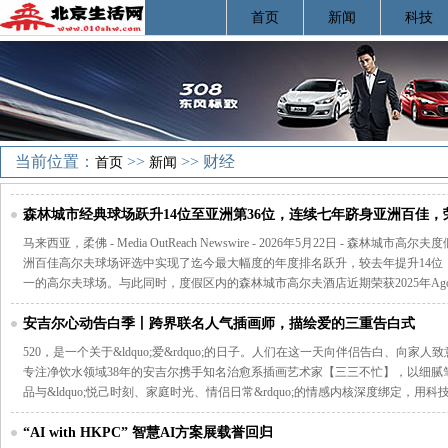
首页
新闻
科技
当前位置：
>>
>> 财经
首页
新闻
森林城市经典球场跃升14位至亚洲第36位，连续七年跻身亚洲百佳
马来西亚，柔佛 - Media OutReach Newswire - 2026年5月22日 - 森林
洲百佳高尔夫球场评选中实现了迄今最大幅度的年度排名跃升，较去年提升14位
一的高尔夫球场。与此同时，度假区内的森林城市高尔夫酒店近期荣获2025年Ago
安吉尔心动告白季丨跨界联名人气插画师，描绘爱的三重告白式
520，是一个关于&ldquo;爱&rdquo;的日子。人们在这一天向伴侣告白、向家
专注净饮水领域38年的安吉尔携手知名治愈系插画艺术家【三三不忙】，以细腻
品与&ldquo;悦己时刻、家庭时光、情侣日常&rdquo;的情感内核深度绑定，用科
“AI with HKPC” 智慧AI方案展载誉回归