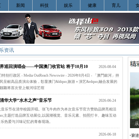
页
新闻
科技
娱乐
健康
育儿
娱乐资讯
巡回演唱会——中国澳门收官站 将于10月10
2026-08-04
政区 - Media OutReach Newswire - 2026年8月4日 - 「澳門銀河」持
高品质演出体验，彰显澳门&ldquo;旅游＋演艺&rdquo;融合发展的
张靓颖将首次登上银河综艺馆
清华大学“水木之声”音乐节
2026-06-24
声&rdquo;音乐节在清华校园开唱。张飞牛肉作为本次音乐节官方赞助品牌亮相活
&rdquo;主题打造品牌互动展位,以国潮视觉、音乐元素、拍照打卡、趣味互动
音乐热爱与川味记忆的青春现场。
2026-06-18