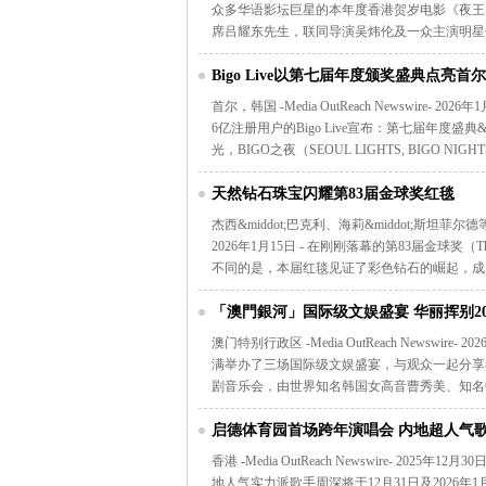
众多华语影坛巨星的本年度香港贺岁电影《夜王
席吕耀东先生，联同导演吴炜伦及一众主演明星
Bigo Live以第七届年度颁奖盛典点亮首
首尔，韩国 -Media OutReach Newswir
6亿注册用户的Bigo Live宣布：第七届年度盛典&mdas
光，BIGO之夜（SEOUL LIGHTS, BIGO NIGH
天然钻石珠宝闪耀第83届金球奖红毯
杰西&middot;巴克利、海莉&middot;斯坦菲尔德等
2026年1月15日 - 在刚刚落幕的第83届金球奖（
不同的是，本届红毯见证了彩色钻石的崛起，成
「澳門銀河」国际级文娱盛宴 华丽挥别202
澳门特别行政区 -Media OutReach Newswi
满举办了三场国际级文娱盛宴，与观众一起分享
剧音乐会，由世界知名韩国女高音曹秀美、知名
启德体育园首场跨年演唱会 内地超人气歌
香港 -Media OutReach Newswire- 
地人气实力派歌手周深将于12月31日及2026年1