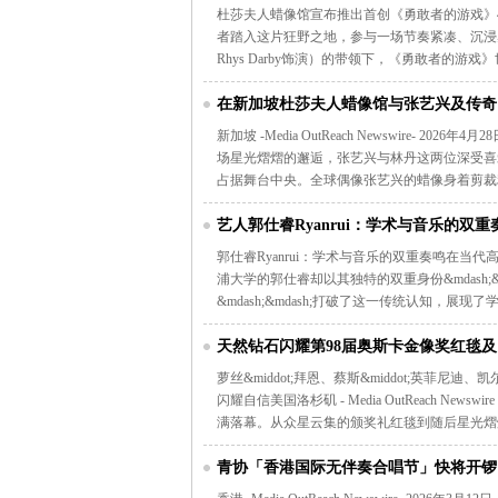
杜莎夫人蜡像馆宣布推出首创《勇敢者的游戏》4D
者踏入这片狂野之地，参与一场节奏紧凑、沉浸感十足的丛林任
Rhys Darby饰演）的带领下，《勇敢者的
在新加坡杜莎夫人蜡像馆与张艺兴及传奇
新加坡 -Media OutReach Newswire-
场星光熠熠的邂逅，张艺兴与林丹这两位深受喜
占据舞台中央。全球偶像张艺兴的蜡像身着剪裁
艺人郭仕睿Ryanrui：学术与音乐的双重
郭仕睿Ryanrui：学术与音乐的双重奏鸣在
浦大学的郭仕睿却以其独特的双重身份&mdash;
&mdash;&mdash;打破了这一传统认知，
天然钻石闪耀第98届奥斯卡金像奖红毯及《名利
萝丝&middot;拜恩、蔡斯&middot;英菲尼迪
闪耀自信美国洛杉矶 - Media OutReach News
满落幕。从众星云集的颁奖礼红毯到随后星光熠
青协「香港国际无伴奏合唱节」快将开锣
票现正发售