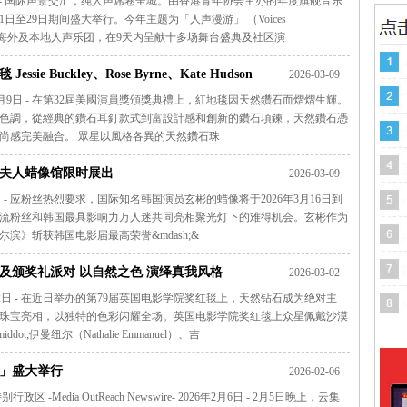
2026年3月12日 - 国际声景交汇，纯人声席卷全城。由香港青年协会主办的年度旗舰音乐
1日至29日期间盛大举行。今年主题为「人声漫游」 （Voices
0队海外及本地人声乐团，在9天内呈献十多场舞台盛典及社区演
 Buckley、Rose Byrne、Kate Hudson
2026-03-09
鑽石演繹個性與綻放自信光芒
e- 2026年3月9日 - 在第32屆美國演員獎頒獎典禮上，紅地毯因天然鑽石而熠熠生輝。
色調，從經典的鑽石耳釘款式到富設計感和創新的鑽石項鍊，天然鑽石憑
尚感完美融合。 眾星以風格各異的天然鑽石珠
夫人蜡像馆限时展出
2026-03-09
2026年3月9日 - 应粉丝热烈要求，国际知名韩国演员玄彬的蜡像将于2026年3月16日到
韩流粉丝和韩国最具影响力万人迷共同亮相聚光灯下的难得机会。玄彬作为
滨》斩获韩国电影届最高荣誉&mdash;&
及颁奖礼派对 以自然之色 演绎真我风格
2026-03-02
- 2026年3月2日 - 在近日举办的第79届英国电影学院奖红毯上，天然钻石成为绝对主
珠宝亮相，以独特的色彩闪耀全场。英国电影学院奖红毯上众星佩戴沙漠
伊曼纽尔（Nathalie Emmanuel）、吉
」盛大举行
2026-02-06
edia OutReach Newswire- 2026年2月6日 - 2月5日晚上，云集