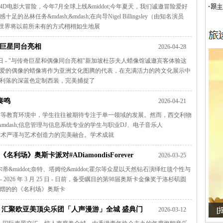
电影大冒险，今年7月全球上线&middot;今年夏天，我们诚邀冒险爱好
务&mdash;&mdash;在向导Nigel Billingsley（由知名演员
游戏》世界将以前所未有的方式栩栩如生地展
巨星同台亮相
2026-04-28
 2026年4月28日 - "与传奇巨星和偶像同台亮相"新加坡杜莎夫人蜡像馆诚邀宾客体验这
爱的偶像的蜡像将作为亚洲文化图腾的代表，在充满活力的跨文化展示中
利落的深蓝色定制西装，完美捕捉了
奏鸣
2026-04-21
当代高等教育环境中，学生往往被期待专注于单一领域的发展。然而，西交利物
&mdash;信息管理与信息系统专业的学生与职业DJ、电子音乐人
展现了学术严谨与艺术创造力的完美融合。学术成就
场》奥斯卡派对#ADiamondisForever
2026-03-25
、凯尔蒂&middot;奈特、塔姆伦&middot;霍尔等众星以天然钻石演绎红毯个性与
wire - 2026 年 3 月 25 日 - 日前，备受瞩目的第98届奥斯卡金像奖于洛杉矶圆
熠的的《名利场》奥斯卡
 汇聚欧亚美顶尖乐团「人声漫游」全城 盛典门
2026-03-12