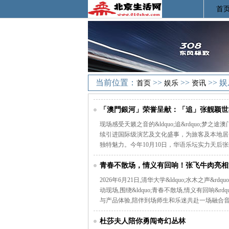
首
当前位置：
>>
>>
>> 
首页
娱乐
资讯
「澳門銀河」荣誉呈献：「追」张靓颖世界
日在银河综艺馆闪亮登场
现场感受天籁之音的&ldquo;追&rdquo;梦之途澳门特别行
续引进国际级演艺及文化盛事，为旅客及本地居民呈献
独特魅力。今年10月10日，华语乐坛实力天后
青春不散场，情义有回响！张飞牛肉亮相
2026年6月21日,清华大学&ldquo;水木之
动现场,围绕&ldquo;青春不散场,情义有回响
与产品体验,陪伴到场师生和乐迷共赴一场融合
杜莎夫人陪你勇闯奇幻丛林