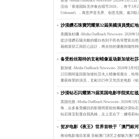
香港 -Media OutReach Newswire- 
活动「香港国际无伴奏合唱节2026」，将于3月2
Unbound），寓意声音无界、创意无限。逾2
沙漠鑽石珠寶閃耀第32屆美國演員獎紅地毯 Jessie
和 Michelle Williams等明星 以天然
美國洛杉磯 -Media OutReach Newswir
從沙漠鑽石陽光般的暖白色到干邑色等豐富自然
藉精湛切工與匠心設計，將永恒的優雅與隨性時
备受粉丝期待的玄彬蜡像返场新加坡杜莎
新加坡 -Media OutReach Newswire- 
22日期间返回新加坡杜莎夫人蜡像馆展出，给
屡获殊荣的演员，玄彬2025年又凭历史电影《哈尔
沙漠钻石闪耀第79届英国电影学院奖红毯
英国伦敦 -Media OutReach Newswire
角，众多备受瞩目的影视明星纷纷佩戴沙漠钻石
钻石珠宝彰显自我风格，左上至右下：娜塔莉&middot;
贺岁电影《夜王》世界首映于「澳門銀河
推动电影项目发展 呈献澳门演艺之都魅力澳门特别行政区 -M