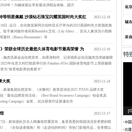
接2026年！为确保观众享有最佳演唱会体验，园方
曼特等明星佩戴 沙漠钻石珠宝闪耀英国时尚大奖红
2025-12-18
- 2025年12月18日 -近日，在伦敦皇家阿尔伯特音乐厅举办的2025英国时尚大奖颁奖典
词曲作者莉莉&middot;艾伦（Lily Allen）、音乐人兼演员小西姆
曼特（Bianca Bustamante）等
trol》荣获全球历史最悠久体育电影节最高荣誉 为
2025-12-10
2025年12月10日 - 施杰浩基金会欣然宣布，由香港制作、记录残疾运动员施杰浩突破极限
于2025年在意大利巴勒莫举行的 Paladino d'Oro 国际体育电影节上荣获极限
9年，被誉为"体育电影界的奥斯卡"
品牌大奖
2025-11-24
5年11月24日 - 新濠集团欣然宣布，《水舞间》新章首演在2025 TITAN 品牌大奖
包括「最佳品牌宣传活动」（Best Brand Awareness Campaign）铂金奖及
rketing Campaign）金奖 。此次获奖印证新濠在市
馆
2025-11-17
- 2025年11月17日 - 新加坡杜莎夫人蜡像馆郑重宣布，备受喜爱的韩国演员安孝燮的蜡
内相亲》、《全知读者视角》和《走进你的时间》等热门影视作品，安孝燮以