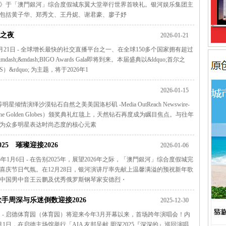
》于「澳門銀河」综合度假城东翼大堂举行世界首映礼。银河娱乐集团主
包括黄子华、郑秀文、王丹妮、谢君豪、廖子妤
尔之夜
2026-01-21
e- 2026年1月21日 - 全球增长最快的社交直播平台之一、在全球150多个国家拥有超过
h;&mdash;BIGO Awards Gala即将到来。本届盛典以&ldquo;首尔之
TS）&rdquo; 为主题，将于2026年1
2026-01-15
明星倾情演绎沙漠钻石自然之美美国洛杉矶 -Media OutReach Newswire-
The Golden Globes）颁奖典礼红毯上，天然钻石再度成为瞩目焦点。与往年
为众多明星表达时尚态度的核心元素
5 璀璨迎接2026
2026-01-06
re- 2026年1月6日 - 在告别2025年，展望2026年之际，「澳門銀河」综合度假城完
喜庆节日气氛。在12月28日，银河演讲厅率先献上温馨满溢的预祝新年歌
中国男中音王云鹏及优秀俄罗斯钢琴家安德烈・
手周深与乐迷倒数迎接2026
2025-12-30
2025年12月30日 - 启德体育园（体育园）将迎来今年3月开幕以来，首场跨年演唱会！内
月1日，在启德主场馆举行「AIA 友邦呈献 周深2025『深深的』巡回演唱