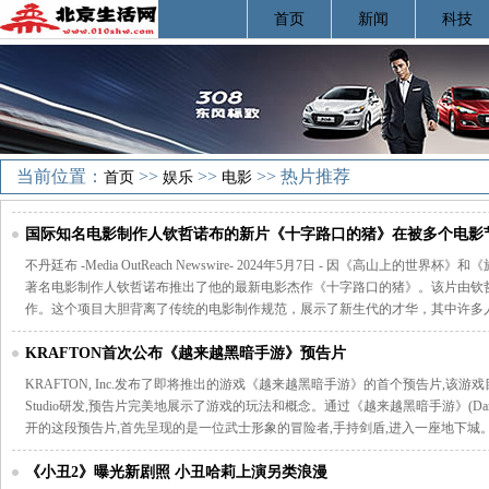
首页
新闻
科技
当前位置：
>>
>>
>> 热片推荐
首页
娱乐
电影
国际知名电影制作人钦哲诺布的新片《十字路口的猪》在被多个电影节
5月11日进行全球虚拟首映
不丹廷布 -Media OutReach Newswire- 2024年5月7日 - 因《高山上
著名电影制作人钦哲诺布推出了他的最新电影杰作《十字路口的猪》。该片由钦
作。这个项目大胆背离了传统的电影制作规范，展示了新生代的才华，其中许多
KRAFTON首次公布《越来越黑暗手游》预告片
KRAFTON, Inc.发布了即将推出的游戏《越来越黑暗手游》的首个预告片,该游戏目前
Studio研发,预告片完美地展示了游戏的玩法和概念。通过《越来越黑暗手游》(Dark and D
开的这段预告片,首先呈现的是一位武士形象的冒险者,手持剑盾,进入一座地下城
《小丑2》曝光新剧照 小丑哈莉上演另类浪漫