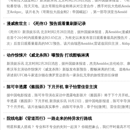
《哥斯拉大战金刚2》新浪娱乐讯 北京时间2月28日消息，据外国媒体报道，《
轮番登场，毁天灭地。这次哥斯拉和金刚将从对立变合作，携手对抗大危机&mdash;&m
王&rdquo;。该片名为《哥斯拉大战金刚2：帝国崛起》，第一部导演亚当&midd
漫威救世主：《死侍3》预告观看量刷新记录
《死侍3》新浪娱乐讯 北京时间2月28日消息，据外国媒体报道，真&middot;
在首个24小时内观看量达到3.65亿次，为有史以来发布首日观看量最高的预告片，
次）后首日观看量最高的MCU预告。该片由瑞恩&middot;雷诺兹回归主演，&ldqu
动作惊悚片《威龙杀阵》曝预告 打戏酣畅淋漓
新浪娱乐讯 北京时间2月28日消息，据外国媒体报道，杰克&middot;吉伦哈尔、康纳&m
希沃等主演动作惊悚片《威龙杀阵》新版发布新预告，酣畅淋漓的打戏。 道格&mid
讲述前UFC格斗家道尔顿在佛罗里达群岛一家杂乱无章的旅馆里担任保镖
陈可辛透露《酱园弄》下月开机 章子怡雷佳音主演
据中国电影报道，陈可辛导演在采访中透露电影新片《酱园弄》将于下个月开机
辛透露《酱园弄》下月开机 新浪娱乐讯 10月23日，据中国电影报道，陈可辛
下个月开机。该片改编自真实事件，由陈可辛执导，章子怡[微博]、雷佳音[微博
院线电影《背道而行》一路走来的特异发行路线
明星和素人搭戏？ 专业和不专业的夹到一起演？ 你能想象么，我们平时最高不