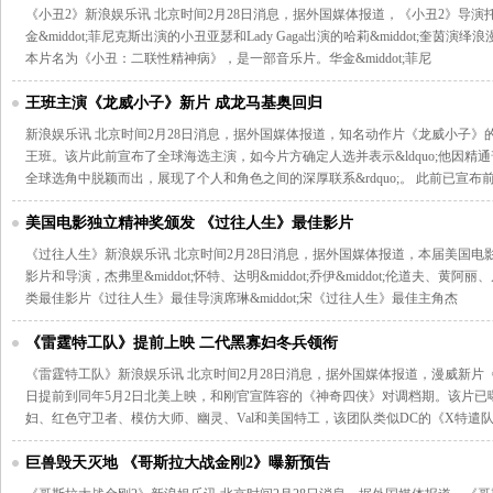
《小丑2》新浪娱乐讯 北京时间2月28日消息，据外国媒体报道，《小丑2》导演托德
金&middot;菲尼克斯出演的小丑亚瑟和Lady Gaga出演的哈莉&middot;奎茵演绎浪漫
本片名为《小丑：二联性精神病》，是一部音乐片。华金&middot;菲尼
王班主演《龙威小子》新片 成龙马基奥回归
新浪娱乐讯 北京时间2月28日消息，据外国媒体报道，知名动作片《龙威小子》
王班。该片此前宣布了全球海选主演，如今片方确定人选并表示&ldquo;他因
全球选角中脱颖而出，展现了个人和角色之间的深厚联系&rdquo;。 此前已宣布
美国电影独立精神奖颁发 《过往人生》最佳影片
《过往人生》新浪娱乐讯 北京时间2月28日消息，据外国媒体报道，本届美国
影片和导演，杰弗里&middot;怀特、达明&middot;乔伊&middot;伦道夫、黄阿
类最佳影片《过往人生》最佳导演席琳&middot;宋《过往人生》最佳主角杰
《雷霆特工队》提前上映 二代黑寡妇冬兵领衔
《雷霆特工队》新浪娱乐讯 北京时间2月28日消息，据外国媒体报道，漫威新片
日提前到同年5月2日北美上映，和刚官宣阵容的《神奇四侠》对调档期。该片已
妇、红色守卫者、模仿大师、幽灵、Val和美国特工，该团队类似DC的《X特遣
巨兽毁天灭地 《哥斯拉大战金刚2》曝新预告