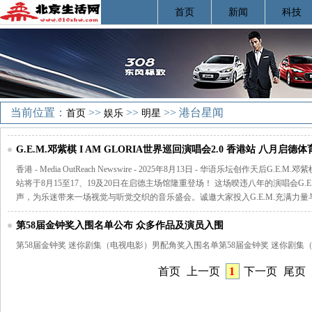
首页
新闻
科技
当前位置：
>>
>>
>> 港台星闻
首页
娱乐
明星
G.E.M.邓紫棋 I AM GLORIA世界巡回演唱会2.0 香港站 八月启
香港 - Media OutReach Newswire - 2025年8月13日 - 华语乐坛创作天后G.E.M
站将于8月15至17、19及20日在启德主场馆隆重登场！ 这场暌违八年的演唱会G.
声，为乐迷带来一场视觉与听觉交织的音乐盛会。诚邀大家投入G.E.M.充满力
第58届金钟奖入围名单公布 众多作品及演员入围
第58届金钟奖 迷你剧集（电视电影）男配角奖入围名单第58届金钟奖 迷你剧
首页
上一页
1
下一页
尾页