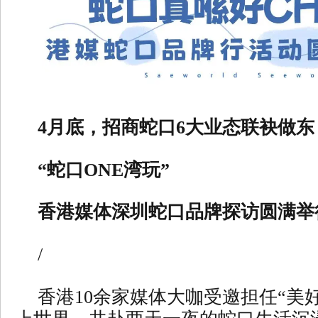
4月底，招商蛇口6大业态联袂做东
“蛇口ONE湾玩”
香港媒体深圳蛇口品牌探访圆满举
/
香港10余家媒体大咖受邀担任“美