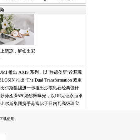
代
尚
戴”上清凉，解锁出彩
日
UMI 推出 AXIS 系列，以"静谧创新"诠释现
ELOSIN 推出"The Dual Transformation 双重
生活
戴比尔斯集团进一步推出沙漠钻石经典设计
"
莎孙丞潇520婚纱照曝光，以DR见证永恒承
 亮
戴比尔斯集团携手苏富比于日内瓦高级珠宝
卖会呈
下载使用。