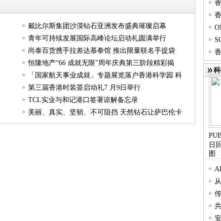
香
香
第19
戴比尔斯集团沙漠钻石亚洲发布盛典璀璨启幕
O
第19
青年可持续发展国际高峰论坛启动礼圆满举行
S
*
尚泰百货携手拉差达慕拳馆 推出限量联名手提袋
香
Res
恒隆地产“66 成就无限”周年庆典第三阶段精彩揭
混
科
「国家航天事业成就」专题展览落户香港科学园 科
第三届香港时装荟启动礼7 月9日举行
TCL实业与和记港口签署谅解备忘录
美丽、真实、坚韧、不可阻挡 天然钻石让萨巴伦卡
​P
日
图
后
共
安
伙