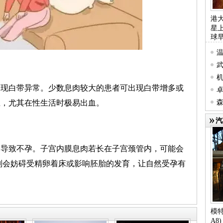
港
星
球
温
延
零
出现白带异常。少数息肉较大的患者可出现白带增多或
卓
血，尤其在性生活时极易出血。
森
聚
汽
会导致不孕。子宫内膜息肉若长在子宫颈管内，可能会
则会妨碍受精卵着床或影响胚胎的发育，让自然受孕有
模特
A8)