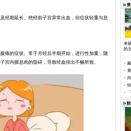
资
多及经期延长、绝经前子宫异常出血，但症状轻重与息
来
的
现腹痛的症状。常于月经后半期开始，进行性加重，随
于子宫内膜息肉的阻碍，导致经血排出不畅所致。
幕
行
恒
提
彩
学园
财