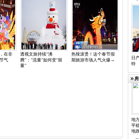
，在非
透视文旅持续“沸
热辣滚烫！这个春节假
日产
节气
腾”：“流量”如何变“留
期旅游市场人气火爆→
特
量”
房
地
平
地