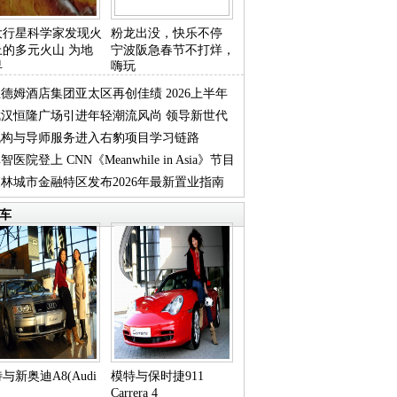
大行星科学家发现火
粉龙出没，快乐不停
上的多元火山 为地
宁波阪急春节不打烊，
早
嗨玩
德姆酒店集团亚太区再创佳绩 2026上半年
武汉恒隆广场引进年轻潮流风尚 领导新世代
续强
机构与导师服务进入右豹项目学习链路
售商
智医院登上 CNN《Meanwhile in Asia》节目
林城市金融特区发布2026年最新置业指南
焦
车
与新奥迪A8(Audi
模特与保时捷911
Carrera 4