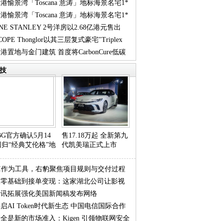
港愉景湾「Toscana 意涛」地标海景名宅1*
港愉景湾「Toscana 意涛」地标海景名宅1*
-
NE STANLEY 2号洋房以2.68亿港元售出
-
COPE Thonglor以其三层复式豪宅"Triplex
 实用呎价
港置地与金门建筑 首度将CarbonCure低碳
iden
凝土
技
UBG官方确认5月14
售17.18万起 全新第九
回归“经典艾伦格”地
代凯美瑞正式上市
AI作为工具，右豹聚焦项目规则与交付过程
从零基础到接单变现：这家湖北公司让影视
传讯拓展强化美国新闻稿发布网络
期不再
启AI Token时代新生态 中国电信国际合作
全是新的市场准入：Kigen 引领物联网安全
伴大