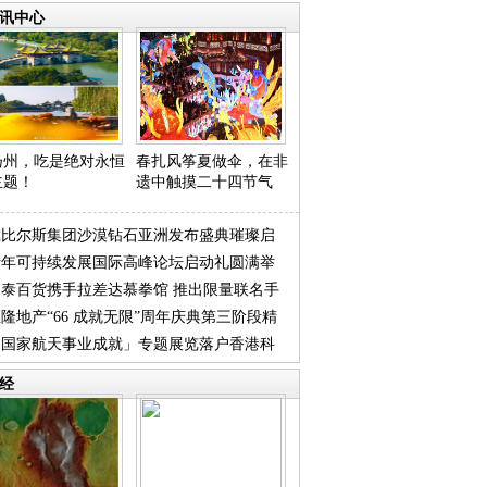
讯中心
扬州，吃是绝对永恒
春扎风筝夏做伞，在非
主题！
遗中触摸二十四节气
戴比尔斯集团沙漠钻石亚洲发布盛典璀璨启
青年可持续发展国际高峰论坛启动礼圆满举
尚泰百货携手拉差达慕拳馆 推出限量联名手
隆地产“66 成就无限”周年庆典第三阶段精
袋
「国家航天事业成就」专题展览落户香港科
揭
 科
经