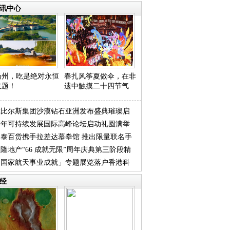
讯中心
扬州，吃是绝对永恒
春扎风筝夏做伞，在非
主题！
遗中触摸二十四节气
戴比尔斯集团沙漠钻石亚洲发布盛典璀璨启
青年可持续发展国际高峰论坛启动礼圆满举
尚泰百货携手拉差达慕拳馆 推出限量联名手
隆地产“66 成就无限”周年庆典第三阶段精
袋
「国家航天事业成就」专题展览落户香港科
揭
 科
经