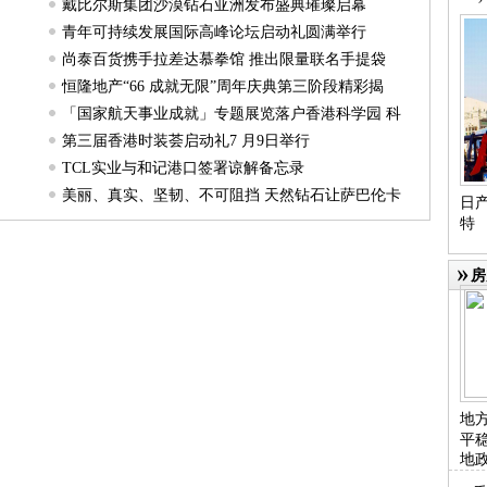
戴比尔斯集团沙漠钻石亚洲发布盛典璀璨启幕
青年可持续发展国际高峰论坛启动礼圆满举行
尚泰百货携手拉差达慕拳馆 推出限量联名手提袋
恒隆地产“66 成就无限”周年庆典第三阶段精彩揭
「国家航天事业成就」专题展览落户香港科学园 科
第三届香港时装荟启动礼7 月9日举行
TCL实业与和记港口签署谅解备忘录
美丽、真实、坚韧、不可阻挡 天然钻石让萨巴伦卡
日产
特
房
地
平
地