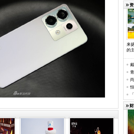
资
来
的
幕
行
恒
提
彩
学园
财