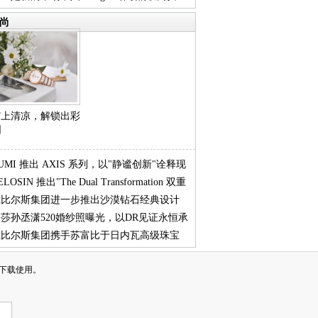
代
尚
戴”上清凉，解锁出彩
日
UMI 推出 AXIS 系列，以"静谧创新"诠释现
ELOSIN 推出"The Dual Transformation 双重
生活
戴比尔斯集团进一步推出沙漠钻石经典设计
"
莎孙丞潇520婚纱照曝光，以DR见证永恒承
 亮
戴比尔斯集团携手苏富比于日内瓦高级珠宝
卖会呈
下载使用。