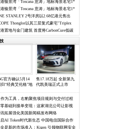
港愉景湾「Toscana 意涛」地标海景名宅1*
港愉景湾「Toscana 意涛」地标海景名宅1*
-
NE STANLEY 2号洋房以2.68亿港元售出
-
COPE Thonglor以其三层复式豪宅"Triplex
 实用呎价
港置地与金门建筑 首度将CarbonCure低碳
iden
凝土
技
UBG官方确认5月14
售17.18万起 全新第九
回归“经典艾伦格”地
代凯美瑞正式上市
AI作为工具，右豹聚焦项目规则与交付过程
从零基础到接单变现：这家湖北公司让影视
传讯拓展强化美国新闻稿发布网络
期不再
启AI Token时代新生态 中国电信国际合作
全是新的市场准入：Kigen 引领物联网安全
伴大