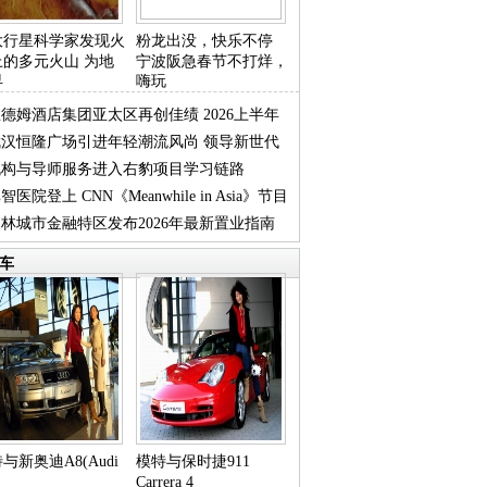
大行星科学家发现火
粉龙出没，快乐不停
上的多元火山 为地
宁波阪急春节不打烊，
早
嗨玩
德姆酒店集团亚太区再创佳绩 2026上半年
武汉恒隆广场引进年轻潮流风尚 领导新世代
续强
机构与导师服务进入右豹项目学习链路
售商
智医院登上 CNN《Meanwhile in Asia》节目
林城市金融特区发布2026年最新置业指南
焦
车
与新奥迪A8(Audi
模特与保时捷911
Carrera 4